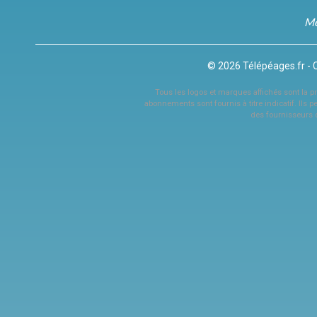
Me
© 2026 Télépéages.fr - 
Tous les logos et marques affichés sont la pro
abonnements sont fournis à titre indicatif. Ils p
des fournisseurs 