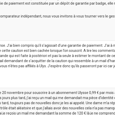
tie de paiement est constituée par un dépôt de garantie par badge, elle ne
omparateur indépendant, nous vous invitons à vous tourner vers le ge
se. J’ai bien compris qu’il s’agissait d’une garantie de paiement. J’ai à 
e cette caution est bien cachée lorsque l’on souscrit. A lire les commenta
nde qui est faite à postériori et pas la seule à estimer le montant de ce
il demandant de s’acquitter de la caution qui ressemble à un mail d’
vous n’êtes pas affiliés à Ulys. J’espère donc qu’ils passeront par ici car
 le 20 novembre pour souscrire à un abonnement Ulysse 0,99 € par mois 
jours plus tard, j’ai reçu un mail qui me demandait ma pièce d’identité
 tard, toujours pas de nouvelles donc je les ai appelé. Une dame m’a répon
trôle était aléatoire et que j’allais avoir des nouvelles cela n’a pas m
ai je reçois un mail me demandant la somme de 120 € là je ne comprend