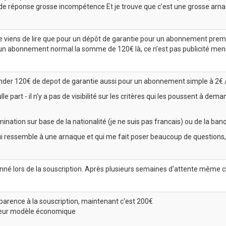
 de réponse grosse incompétence Et je trouve que c’est une grosse arn
er, je viens de lire que pour un dépôt de garantie pour un abonnement p
 un abonnement normal la somme de 120€ là, ce n’est pas publicité men
der 120€ de depot de garantie aussi pour un abonnement simple à 2€ 
le part - il n'y a pas de visibilité sur les critères qui les poussent à d
imination sur base de la nationalité (je ne suis pas francais) ou de la ba
ui ressemble à une arnaque et qui me fait poser beaucoup de questions,
nné lors de la souscription. Après plusieurs semaines d'attente même
parence à la souscription, maintenant c'est 200€
leur modèle économique