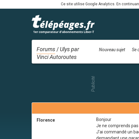
Ce site utilise Google Analytics. En continua
Forums
/
Ulys par
Nouveau sujet
Se 
Vinci Autoroutes
Publicité
Bonjour
Florence
Je ne comprends pas
J'ai commandé un badg
demandant une garant