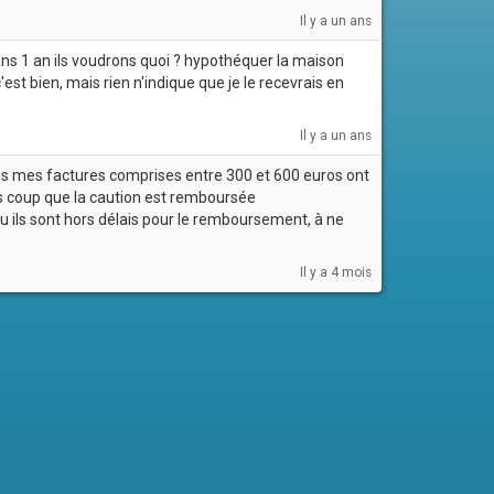
Il y a un ans
ans 1 an ils voudrons quoi ? hypothéquer la maison
'est bien, mais rien n'indique que je le recevrais en
Il y a un ans
tes mes factures comprises entre 300 et 600 euros ont
ès coup que la caution est remboursée
qu ils sont hors délais pour le remboursement, à ne
Il y a 4 mois