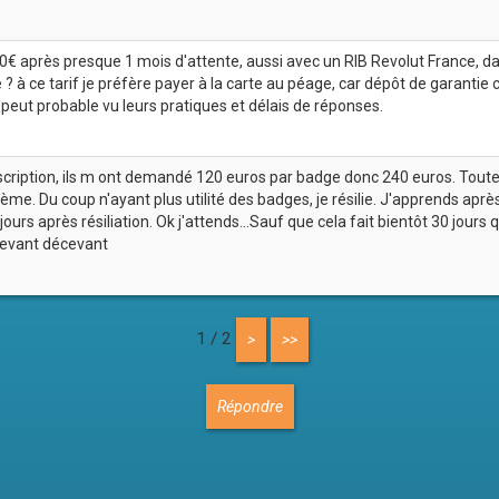
60€ après presque 1 mois d'attente, aussi avec un RIB Revolut France, d
? à ce tarif je préfère payer à la carte au péage, car dépôt de garantie c
peut probable vu leurs pratiques et délais de réponses.
uscription, ils m ont demandé 120 euros par badge donc 240 euros. Tou
ème. Du coup n'ayant plus utilité des badges, je résilie. J'apprends apr
rs après résiliation. Ok j'attends...Sauf que cela fait bientôt 30 jours 
cevant décevant
1 / 2
>
>>
Répondre