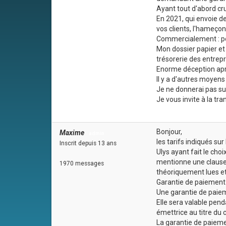
Ayant tout d'abord cr
En 2021, qui envoie 
vos clients, l'hameçon
Commercialement : pou
Mon dossier papier et 
trésorerie des entrepr
Enorme déception après
Il y a d'autres moyen
Je ne donnerai pas su
Je vous invite à la t
Bonjour,
Maxime
admin
les tarifs indiqués su
Inscrit depuis 13 ans
Ulys ayant fait le cho
mentionne une clause 
1970 messages
théoriquement lues et 
Garantie de paiement
Une garantie de paiem
Elle sera valable pend
émettrice au titre du 
La garantie de paieme