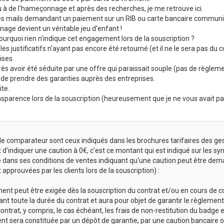
u à de l'hameçonnage et après des recherches, je me retrouve ici.
des mails demandant un paiement sur un RIB ou carte bancaire communiq
nage devient un véritable jeu d'enfant !
rquoi rien n'indique cet engagement lors de la souscription ?
les justificatifs n'ayant pas encore été retourné (et il ne le sera pas du
ises.
 avoir été séduite par une offre qui paraissait souple (pas de règlement 
s de prendre des garanties auprès des entreprises.
ite.
ransparence lors de la souscription (heureusement que je ne vous avait 
r le comparateur sont ceux indiqués dans les brochures tarifaires des ge
ix d'indiquer une caution à 0€, c'est ce montant qui est indiqué sur les s
dans ses conditions de ventes indiquant qu'une caution peut être dem
approuvées par les clients lors de la souscription) :
ent peut être exigée dès la souscription du contrat et/ou en cours de c
ant toute la durée du contrat et aura pour objet de garantir le règlemen
contrat, y compris, le cas échéant, les frais de non-restitution du badge 
nt sera constituée par un dépôt de garantie, par une caution bancaire o