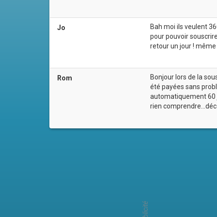
Bah moi ils veulent 3
Jo
pour pouvoir souscrire 
retour un jour ! même 
Bonjour lors de la so
Rom
été payées sans probl
automatiquement 60 jou
rien comprendre...dé
Publicité