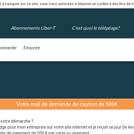
nt à naviguer sur ce site, vous nous autorisez à déposer un cookie à des fins de
Abonnements Liber-T
C'est quoi le télépéage?
connecter
S'inscrire
Votre mail de demande de caution de 500€
 votre démarche ?
e pour mon entreprise sur votre site internet et je reçoit ce jour (le
ie de paiement de 500 € par carte ou virement.