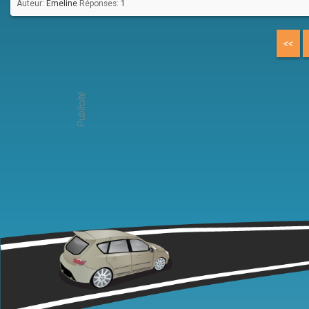
Auteur:
Emeline
Réponses:
1
<<
Publicité