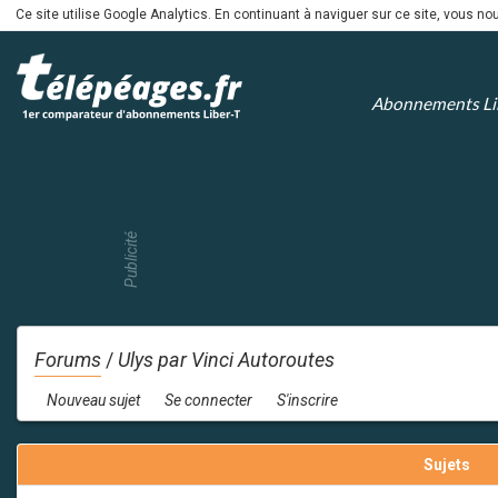
Ce site utilise Google Analytics. En continuant à naviguer sur ce site, vous 
Abonnements Li
Publicité
Forums
/
Ulys par Vinci Autoroutes
Nouveau sujet
Se connecter
S'inscrire
Sujets