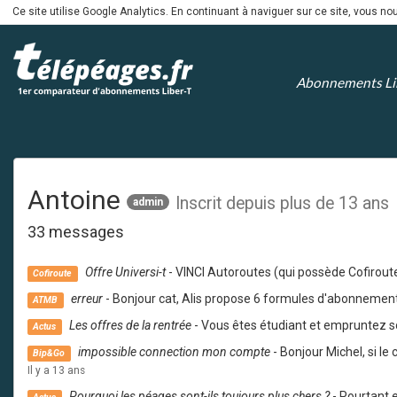
Ce site utilise Google Analytics. En continuant à naviguer sur ce site, vous 
Abonnements Li
Antoine
Inscrit depuis plus de 13 ans
admin
33 messages
Offre Universi-t
- VINCI Autoroutes (qui possède Cofiroute)
Cofiroute
erreur
- Bonjour cat, Alis propose 6 formules d'abonnement 
ATMB
Les offres de la rentrée
- Vous êtes étudiant et empruntez s
Actus
impossible connection mon compte
- Bonjour Michel, si l
Bip&Go
Il y a 13 ans
Pourquoi les péages sont-ils toujours plus chers ?
- Pourtant e