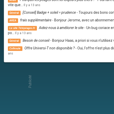
Actus
vite que...
Il y a 13 ans
[Conseil] Badge + soleil = prudence
- Toujours des bons co
Général
frais supplémentaire
- Bonjour Jerome, avec un abonnement 
AREA
Aidez-nous à améliorer le site
- Un bug coriace en
Le site Télépéages.fr
po...
Il y a 13 ans
Besoin de conseil
- Bonjour Haas, a priori si vous n'utilis
Général
Offre Universi-T non disponible ?
- Oui, l'offre n'est plus 
Cofiroute
ans
Publicité