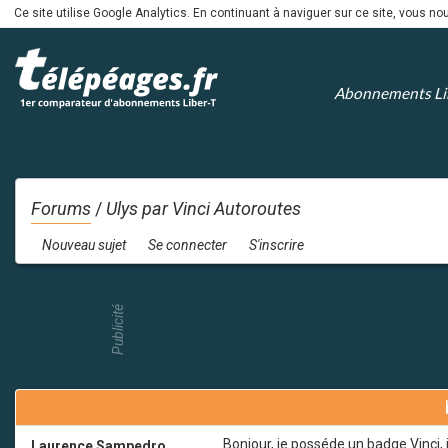
Ce site utilise Google Analytics. En continuant à naviguer sur ce site, vous 
Abonnements Li
Forums
/
Ulys par Vinci Autoroutes
Nouveau sujet
Se connecter
S'inscrire
Publicité
Bonjour, je posséde un badge Vinci, 
Laurence Sampedro