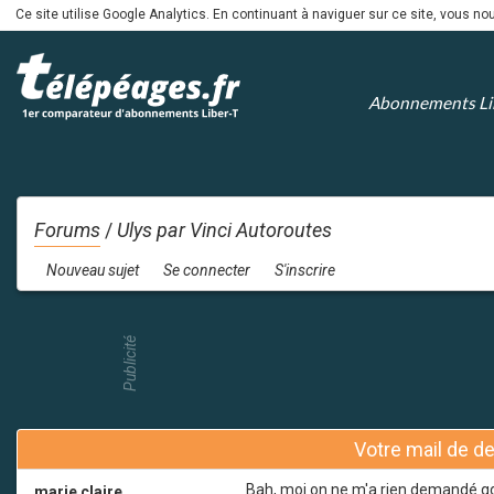
Ce site utilise Google Analytics. En continuant à naviguer sur ce site, vous 
Abonnements Li
Forums
/
Ulys par Vinci Autoroutes
Nouveau sujet
Se connecter
S'inscrire
Publicité
Votre mail de d
Bah, moi on ne m'a rien demandé qd j
marie claire