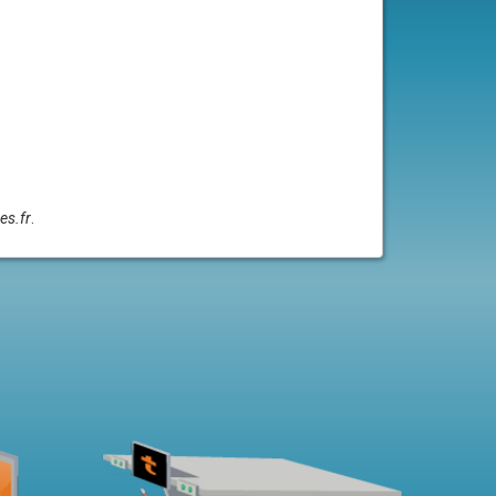
es.fr
.