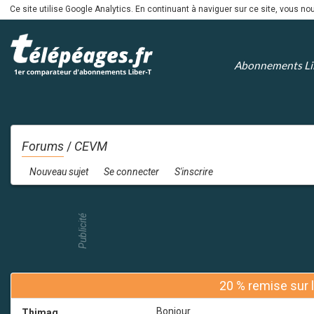
Ce site utilise Google Analytics. En continuant à naviguer sur ce site, vous 
Abonnements Li
Forums
/
CEVM
Nouveau sujet
Se connecter
S'inscrire
Publicité
20 % remise sur 
Bonjour
Thimag