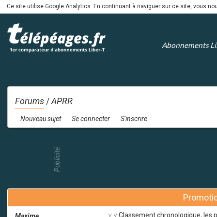
Ce site utilise Google Analytics. En continuant à naviguer sur ce site, vous 
Abonnements Li
Forums
/
APRR
Nouveau sujet
Se connecter
S'inscrire
Publicité
Promoti
˅ ˅ Classement chronologique, les p
Maxime
admin