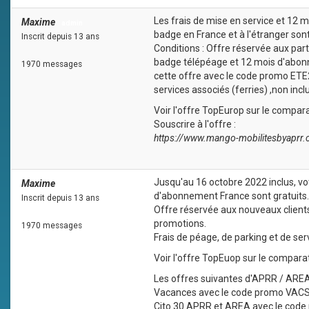
Les frais de mise en service et 12 
Maxime
admin
badge en France et à l'étranger son
Inscrit depuis 13 ans
Conditions : Offre réservée aux part
badge télépéage et 12 mois d'abonn
1970 messages
cette offre avec le code promo ETE
services associés (ferries) ,non incl
Voir l'offre TopEurop sur le compar
Souscrire à l'offre :
https://www.mango-mobilitesbyaprr.
Jusqu'au 16 octobre 2022 inclus, vo
Maxime
admin
d'abonnement France sont gratuits.
Inscrit depuis 13 ans
Offre réservée aux nouveaux client
promotions.
1970 messages
Frais de péage, de parking et de serv
Voir l'offre TopEuop sur le compara
Les offres suivantes d'APRR / AREA b
Vacances avec le code promo VACS
Cito 30 APRR et AREA avec le cod