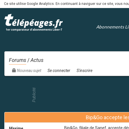
Ce site utilise Google Analytics. En continuant à naviguer sur ce site, vous 
Abonnements Li
Forums
/
Actus
Nouveau sujet
Se connecter
S'inscrire
Publicité
Bip&Go accepte l
Bip&Go, filiale de Sanef, accepte d
Maxime
admin