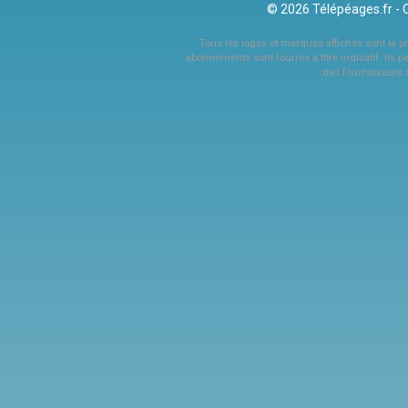
© 2026 Télépéages.fr - 
Tous les logos et marques affichés sont la pro
abonnements sont fournis à titre indicatif. Ils p
des fournisseurs 