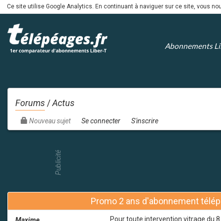
Ce site utilise Google Analytics. En continuant à naviguer sur ce site, vous 
Abonnements Li
Forums
/
Actus
Nouveau sujet
Se connecter
S'inscrire
Publicité
Promo 2 ans d'abonnement télép
Pour toute intervention vitrage du
Maxime
admin