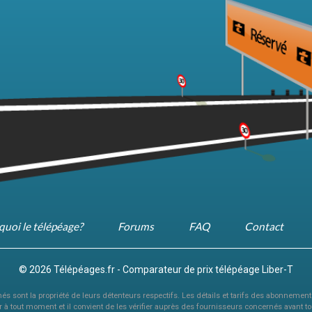
quoi le télépéage?
Forums
FAQ
Contact
© 2026 Télépéages.fr - Comparateur de prix télépéage Liber-T
s sont la propriété de leurs détenteurs respectifs. Les détails et tarifs des abonnements s
à tout moment et il convient de les vérifier auprès des fournisseurs concernés avant to