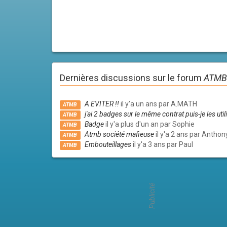
Dernières discussions sur le forum
ATMB
A EVITER !!
il y'a un ans par A.MATH
ATMB
j'ai 2 badges sur le même contrat puis-je les util
ATMB
Badge
il y'a plus d'un an par Sophie
ATMB
Atmb société mafieuse
il y'a 2 ans par Anthon
ATMB
Embouteillages
il y'a 3 ans par Paul
ATMB
Publicité