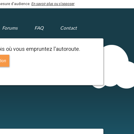
 mesure d'audience.
En savoir plus ou s'opposer
.
Forums
FAQ
Contact
s où vous empruntez l'autoroute.
tion