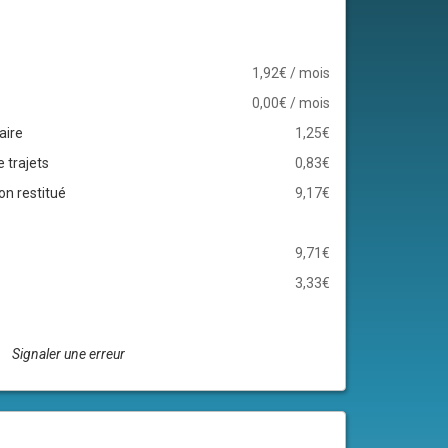
1,92€ / mois
0,00€ / mois
aire
1,25€
e trajets
0,83€
n restitué
9,17€
9,71€
3,33€
Signaler une erreur